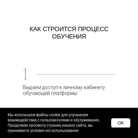
КАК СТРОИТСЯ
ПРОЦЕСС
ОБУЧЕНИЯ
Выдаем доступ к личному кабинету
обучающей платформы
Мы используем файлы cookie для улучшения
взаимодействия с пользователями и обслуживания.
OK
Продолжая просмотр страниц нашего сайта, вы
2 раза в неделю открывается новый
принимаете условия его использования
урок. Смотреть его и выполнять