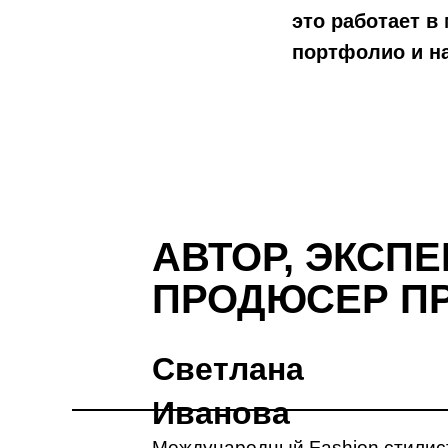
это работает в
портфолио и н
АВТОР, ЭКСПЕ
ПРОДЮСЕР П
Светлана
Иванова
Международный Fashion стилис