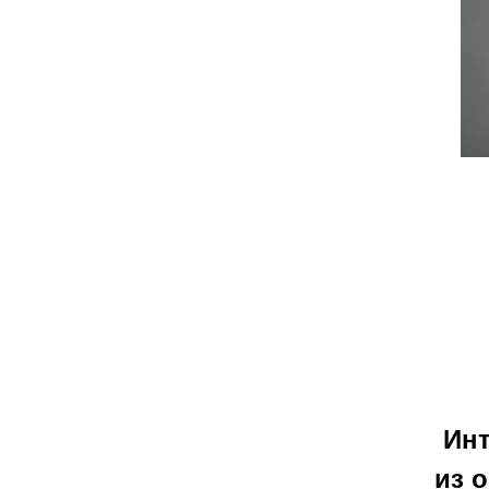
Инт
из 