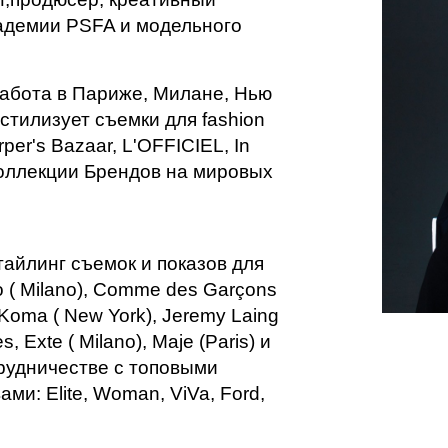
кадемии PSFA и модельного
работа в Париже, Милане, Нью
 стилизует cъемки для fashion
er's Bazaar, L'OFFICIEL, In
, коллекции Брендов на мировых
айлинг съемок и показов для
no ( Milano), Comme des Garçons
id Koma ( New York), Jeremy Laing
, Exte ( Milano), Maje (Paris) и
трудничестве с топовыми
и: Elite, Woman, ViVa, Ford,