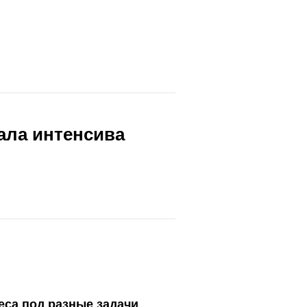
ала интенсива
неса под разные задачи