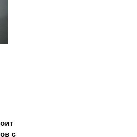
тоит
ов с