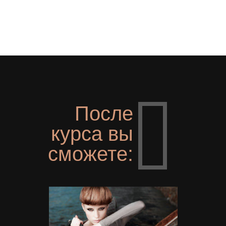
После
курса вы
сможете: