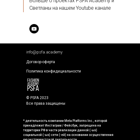
Больше о проектах PSFA Academy и
Светланы на нашем Youtube канале
info@psfa.academy
Договор-оферта
Политика конфидециальности
© PSFA 2023
Все права защищены
* деятельность компании Meta Platforms Inc., которой
принадлежит Инстаграм / Фейсбук, запрещена на
территории РФ в части реализации данной (-ых)
социальной (-ых) сети (-ей) на основании осуществления
ею экстремистской деятельности